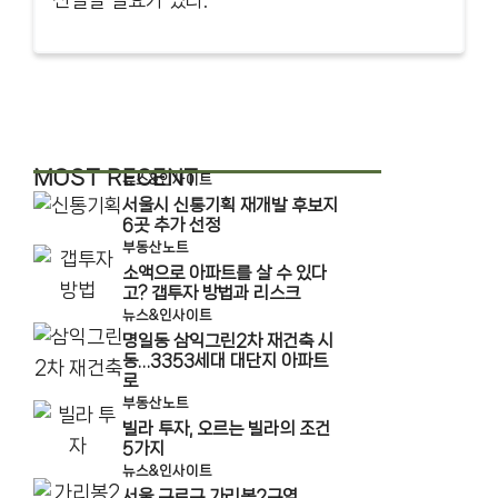
선별할 필요가 있다.
MOST RECENT
뉴스&인사이트
서울시 신통기획 재개발 후보지
6곳 추가 선정
부동산노트
소액으로 아파트를 살 수 있다
고? 갭투자 방법과 리스크
뉴스&인사이트
명일동 삼익그린2차 재건축 시
동…3353세대 대단지 아파트
로
부동산노트
빌라 투자, 오르는 빌라의 조건
5가지
뉴스&인사이트
서울 구로구 가리봉2구역,