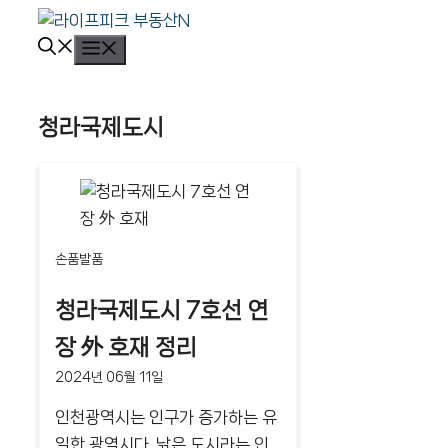
컨
텐
메
뉴
츠
로
청라국제도시
건
너
뛰
기
손품발품
청라국제도시 7호선 연
장 外 호재 정리
2024년 06월 11일
인천광역시는 인구가 증가하는 유
일한 광역시다. 낡은 도시라는 인