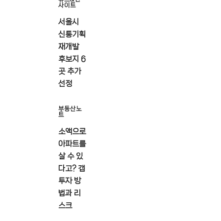
사이트
서울시
신통기획
재개발
후보지 6
곳 추가
선정
부동산노
트
소액으로
아파트를
살 수 있
다고? 갭
투자 방
법과 리
스크