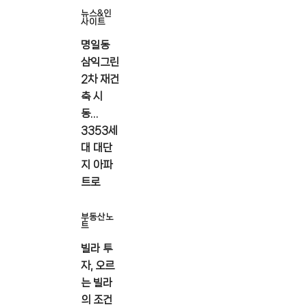
뉴스&인
사이트
명일동
삼익그린
2차 재건
축 시
동…
3353세
대 대단
지 아파
트로
부동산노
트
빌라 투
자, 오르
는 빌라
의 조건