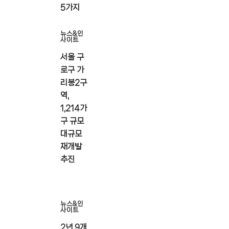
5가지
뉴스&인
사이트
서울 구
로구 가
리봉2구
역,
1,214가
구 규모
대규모
재개발
추진
뉴스&인
사이트
2년 9개