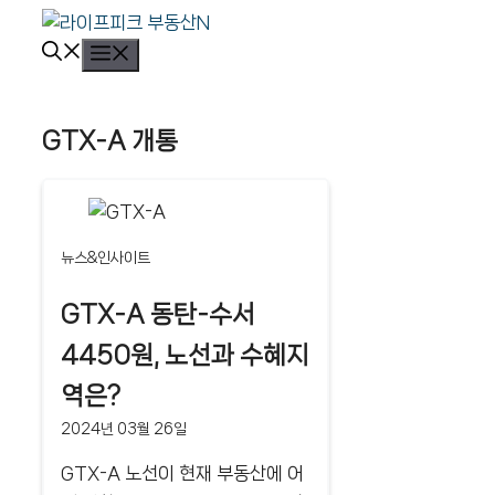
컨
텐
메
뉴
츠
로
GTX-A 개통
건
너
뛰
기
뉴스&인사이트
GTX-A 동탄-수서
4450원, 노선과 수혜지
역은?
2024년 03월 26일
GTX-A 노선이 현재 부동산에 어