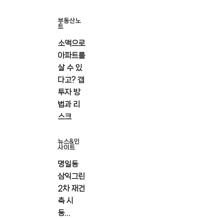
부동산노
트
소액으로
아파트를
살 수 있
다고? 갭
투자 방
법과 리
스크
뉴스&인
사이트
명일동
삼익그린
2차 재건
축 시
동…