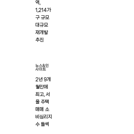
역,
1,214가
구 규모
대규모
재개발
추진
뉴스&인
사이트
2년 9개
월만에
최고, 서
울 주택
매매 소
비심리지
수 들썩