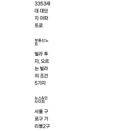
3353세
대 대단
지 아파
트로
부동산노
트
빌라 투
자, 오르
는 빌라
의 조건
5가지
뉴스&인
사이트
서울 구
로구 가
리봉2구